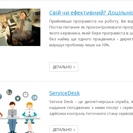
Свій чи ефективний? Доцільніс
Прийнявши програміста на роботу, Ви від
Постає питання: як проконтролювати прог
якого керівника, який бере програміста в ш
без найму ще одного працівника – директо
вирішує проблему лише на 10%.
ДЕТАЛЬНО
ServiceDesk
Service Desk – це диспетчерська служба, я
надання погоджених з ними послуг і сервіс
здійснює контроль поточного стану сервісів
ДЕТАЛЬНО