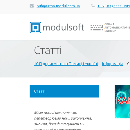
buh@firma-modul.com.ua
+38 (0ХХ) ХХХХ Пок
Статті
1С:Підприємство в Польщі і Україні
Інформація
С
Статті
Місія нашої компанії - ми
перетворюємо наші захоплення,
знання, досвід та сучасні IT-
технології в ефективність