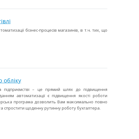
івлі
оматизації бізнес-процесів магазинів, в т.ч. тих, що
 обліку
на підприємстві – це прямий шлях до підвищення
данням автоматизації є підвищення якості роботи
алтерська програма дозволить Вам максимально повно
 та спростити щоденну рутинну роботу бухгалтера.