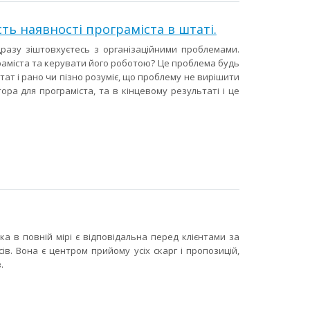
ть наявності програміста в штаті.
разу зіштовхуєтесь з організаційними проблемами.
раміста та керувати його роботою? Це проблема будь
тат і рано чи пізно розуміє, що проблему не вирішити
ра для програміста, та в кінцевому результаті і це
ка в повній мірі є відповідальна перед клієнтами за
ів. Вона є центром прийому усіх скарг і пропозицій,
.