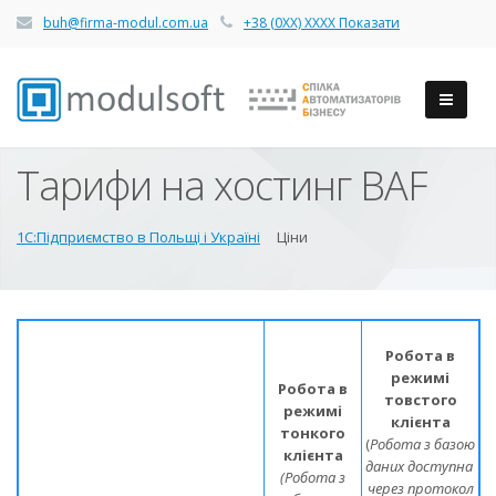
buh@firma-modul.com.ua
+38 (0ХХ) ХХХХ Показати
Тарифи на хостинг BAF
1С:Підприємство в Польщі і Україні
Ціни
Робота в
режимі
Робота в
товстого
режимі
клієнта
тонкого
(
Робота з базою
клієнта
даних доступна
(Робота з
через протокол