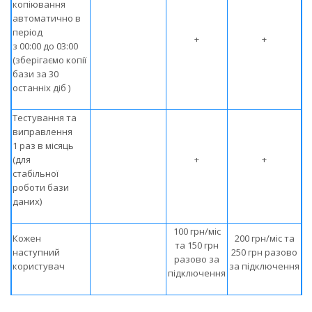
копіювання
автоматично в
період
+
+
з 00:00 до 03:00
(зберігаємо копії
бази за 30
останніх діб )
Тестування та
виправлення
1 раз в місяць
(для
+
+
стабільної
роботи бази
даних)
100 грн/міс
Кожен
200 грн/міс та
та 150 грн
наступний
250 грн разово
разово за
користувач
за підключення
підключення