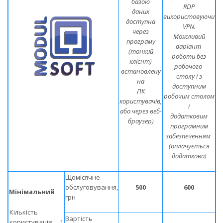
базою
RDP
даних
використовуючи
доступна
VPN.
через
Можливий
програму
варіант
(тонкий
роботи без
клієнт)
робочого
встановлену
столу і з
на
доступним
ПК
робочим столом
користувачів,
і
або через веб-
додатковим
браузер)
програмним
забезпеченням
(оплачується
додатково)
Щомісячне
обслуговування,
500
600
Мінімальний
грн
Кількість
Вартість
користувачів
1