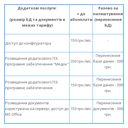
Додаткові послуги:
Разово за
+ до
налаштування
(розмір БД та документів в
абонплати
(перенесення
межах тарифу)
БД)
150 грн./міс.
-
Доступ до конфігуратора
Перенесення
Розміщення додаткового ПЗ:
350 грн./міс.
бази даних - 300
програмне забезпечення "Медок"
грн.
Перенесення
Розміщення додаткового ПЗ:
150 грн./міс.
бази даних - 300
програмне забезпечення
грн.
Розміщення документів
Перенесення
користувача на сервері, доступ до
150 грн./міс.
документів - 300
MS Office
грн.