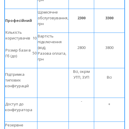
Щомісячне
обслуговування,
2300
3300
Професійний
грн
Кількість
Вартість
користувачів
10
підключення
(від),
2800
3800
Розмір бази в
50
Разова оплата,
Гб (до)
грн
Всі, окрім
Підтримка
УТП, ЗУП
Всі
типових
конфігурацій
-
Доступ до
+
конфігуратора
Резервне