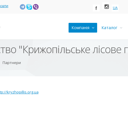
азати
UA
Компанія
Каталог
тво "Крижопільське лісове 
Партнери
tp://kryzhopillis.org.ua