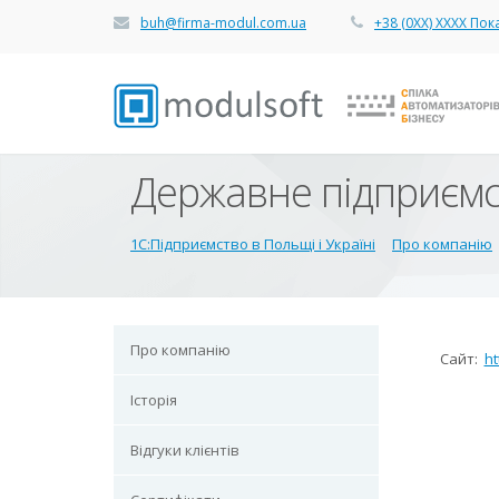
buh@firma-modul.com.ua
+38 (0ХХ) ХХХХ Пок
Державне підприємс
1С:Підприємство в Польщі і Україні
Про компанію
Про компанію
Сайт:
ht
Історія
Відгуки клієнтів